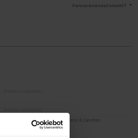
IT
Partner
Azienda
Contatti
La password deve contenere almeno 8 caratteri.