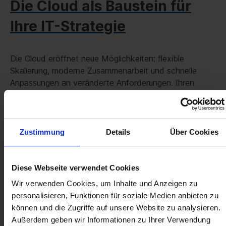
Die Cloud als Baustein für
Ihre IT-Strategie
Die Cloud eröffnet neue Möglichkeiten: flexible
Skalierung, moderne Zusammenarbeit und schnelle
Anpassungen an veränderte Anforderungen. Ihren
größten Wert entfaltet sie aber nur dann, wenn sie Teil
einer klaren Gesamtstrategie ist. Wir kombinieren
Cloud- und On-Premise-Modelle so, dass Ihre IT
zukunftssicher bleibt und Sie die Vorteile jeder Welt
Zustimmung
Details
Über Cookies
gezielt nutzen können, ohne die Kontrolle über Ihre
Kosten zu verlieren.
Diese Webseite verwendet Cookies
Wir verwenden Cookies, um Inhalte und Anzeigen zu
MEHR ERFAHREN
personalisieren, Funktionen für soziale Medien anbieten zu
können und die Zugriffe auf unsere Website zu analysieren.
Außerdem geben wir Informationen zu Ihrer Verwendung