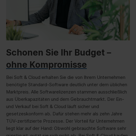
die erfüllten Voraussetzungen des
ordentlichen Wiederverkaufs sowie ein TÜV-
Zertifikat als Nachweis des sicheren
Lizenztransfers. Zusätzlich erhalten Sie
Zugang zu unserem
Lizenzverwaltungsportal, auf dem Sie die
Schonen Sie Ihr Budget –
Installations- und Aktivierungsmedien über
unser Downloadportal herunterladen können.
ohne Kompromisse
Bei Soft & Cloud erhalten Sie die von Ihrem Unternehmen
benötigte Standard-Software deutlich unter dem üblichen
Marktpreis. Alle Softwarelizenzen stammen ausschließlich
aus Überkapazitäten und dem Gebrauchtmarkt. Der Ein-
und Verkauf bei Soft & Cloud läuft sicher und
gesetzeskonform ab. Dafür stehen mehr als zehn Jahre
TÜV-zertifizierte Prozesse. Der Vorteil für Unternehmen
liegt klar auf der Hand: Obwohl gebrauchte Software sehr
günstig ist, nutzt sie sich nicht ab. Bei Soft & Cloud kaufen