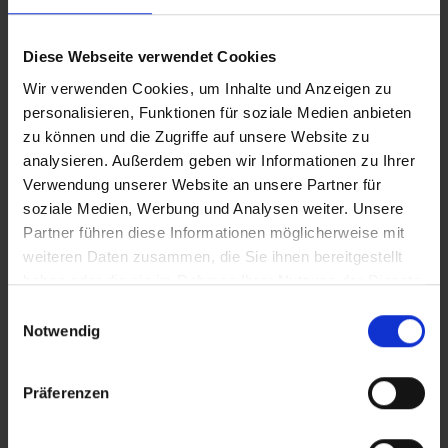
Internetverbindung
Kostentransparenz:
Einmalige
Diese Webseite verwendet Cookies
Lizenzierung ohne wiederkehrende Abo-
Wir verwenden Cookies, um Inhalte und Anzeigen zu
Gebühren
personalisieren, Funktionen für soziale Medien anbieten
zu können und die Zugriffe auf unsere Website zu
analysieren. Außerdem geben wir Informationen zu Ihrer
Einsatzbereiche
Verwendung unserer Website an unsere Partner für
soziale Medien, Werbung und Analysen weiter. Unsere
Partner führen diese Informationen möglicherweise mit
Unternehmen & Behörden:
Für
weiteren Daten zusammen, die Sie ihnen bereitgestellt
standardisierte Office-Umgebungen mit
haben oder die sie im Rahmen Ihrer Nutzung der Dienste
Compliance-Anforderungen
gesammelt haben.
Einwilligungsauswahl
Industrie & Fertigung:
In
Notwendig
Produktionsumgebungen mit speziellen
Softwareanforderungen
Präferenzen
Bildungseinrichtungen:
Für stabile Lehr-
und Verwaltungsumgebungen