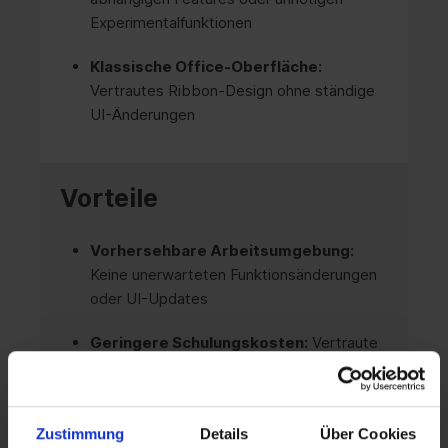
Experimentalfunktionen
Klassische Office-Oberfläche:
Vertrautes Ribbon-Design ohne ständige
UI-Änderungen
Vorteile
Vorhersehbare Arbeitsumgebung:
Keine unerwarteten Funktionsänderungen
oder UI-Updates
Geringere Schulungskosten:
Vertraute
Oberfläche reduziert Einarbeitungszeiten
Volle Offline-Funktionalität:
Unabhängig
von Cloud-Diensten und
Zustimmung
Details
Über Cookies