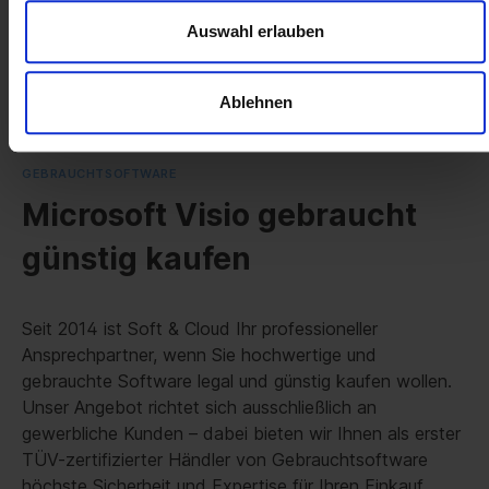
Microsoft Visio 2019 Standard
Auswahl erlauben
Microsoft Visio 2024 Professional
Microsoft Visio 2021 Professional
Microsoft Visio 2019 Professional
Ablehnen
GEBRAUCHTSOFTWARE
Microsoft Visio gebraucht
günstig kaufen
Seit 2014 ist Soft & Cloud Ihr professioneller
Ansprechpartner, wenn Sie hochwertige und
gebrauchte Software legal und günstig kaufen wollen.
Unser Angebot richtet sich ausschließlich an
gewerbliche Kunden – dabei bieten wir Ihnen als erster
TÜV-zertifizierter Händler von Gebrauchtsoftware
höchste Sicherheit und Expertise für Ihren Einkauf.