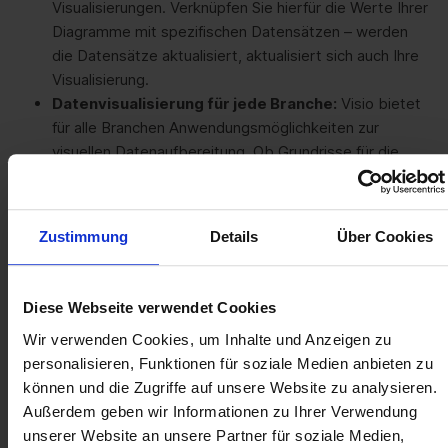
Visualisierungen. Verknüpfen Sie hierfür die Werte Ihrer
Diagramme mit spezifischen Datensätzen – werden
die Datensätze aktualisiert, aktualisiert sich auch Ihre
Visualisierung.
Datenvisualisierung für jede Branche:
Visio bietet
für alle Branchen Anwendungsmöglichkeiten zur
visuellen Datenaufbereitung. Ob Grundrisse für die
Immobilienbranche, Netzwerkpläne im IT-Bereich oder
aber Flussdiagramme für die Darstellung von
Marketingmaßnahmen, Personalplanungen und mehr –
Zustimmung
Details
Über Cookies
die Möglichkeiten sind praktisch unbegrenzt.
Diese Webseite verwendet Cookies
Ob Standard oder
Wir verwenden Cookies, um Inhalte und Anzeigen zu
Professional:
Mit Soft Cloud
personalisieren, Funktionen für soziale Medien anbieten zu
immer die passende
können und die Zugriffe auf unsere Website zu analysieren.
Außerdem geben wir Informationen zu Ihrer Verwendung
Microsoft Visio Version
unserer Website an unsere Partner für soziale Medien,