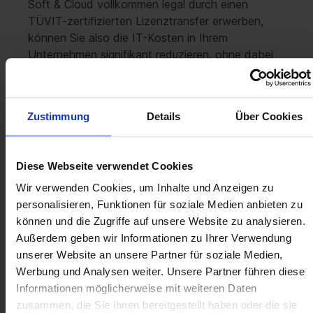
Soft & Cloud vollkommen legal durch einen
TÜVIT-zertifizierten Lizenztransfer erwerben,
können Sie also die IT-Kosten in Ihrem
Unternehmen signifikant reduzieren, ohne dabei
Einschränkungen im Funktionsumfang, der
Nutzungsdauer oder Sicherheit in Kauf nehmen zu
müssen.
Zustimmung
Details
Über Cookies
Microsoft Exchange Server
CALs gebraucht kaufen –
Diese Webseite verwendet Cookies
einfach, sicher und
Wir verwenden Cookies, um Inhalte und Anzeigen zu
transparent
personalisieren, Funktionen für soziale Medien anbieten zu
können und die Zugriffe auf unsere Website zu analysieren.
Die Lizenzen, die Sie bei Soft & Cloud gebraucht
Außerdem geben wir Informationen zu Ihrer Verwendung
und kostengünstig kaufen können, stammen von
unserer Website an unsere Partner für soziale Medien,
Unternehmen, die bei einer Softwareumstellung o.
Werbung und Analysen weiter. Unsere Partner führen diese
Ä. zu viele Lizenzen eingekauft haben oder die
Informationen möglicherweise mit weiteren Daten
Lizenzen aufgrund von Umstrukturierungen im
zusammen, die Sie ihnen bereitgestellt haben oder die sie
Betrieb nicht mehr benötigen. Das