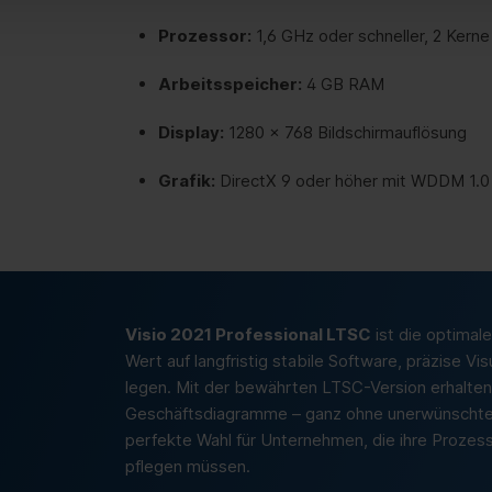
Prozessor:
1,6 GHz oder schneller, 2 Kerne
Arbeitsspeicher:
4 GB RAM
Display:
1280 × 768 Bildschirmauflösung
Grafik:
DirectX 9 oder höher mit WDDM 1.0
Visio 2021 Professional LTSC
ist die optimal
Wert auf langfristig stabile Software, präzise V
legen. Mit der bewährten LTSC-Version erhalte
Geschäftsdiagramme – ganz ohne unerwünschte
perfekte Wahl für Unternehmen, die ihre Proze
pflegen müssen.