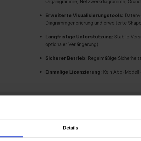
Organigramme, Netzwerkdiagramme, Grundr
Erweiterte Visualisierungstools:
Datenve
Diagrammgenerierung und erweiterte Shap
Langfristige Unterstützung:
Stabile Vers
optionaler Verlängerung)
Sicherer Betrieb:
Regelmäßige Sicherheits
Einmalige Lizenzierung:
Kein Abo-Modell –
Unveränderte Funktionalität:
Keine unerw
Verschiebungen
Volle Kontrolle:
Behalten Sie die Hoheit ü
Details