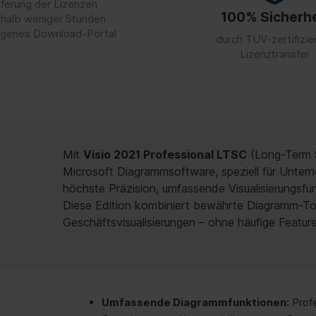
eferung der Lizenzen
100% Sicherhe
rhalb weniger Stunden
igenes Download-Portal
durch TÜV-zertifizie
Lizenztransfer
Mit
Visio 2021 Professional LTSC
(Long-Term S
Microsoft Diagrammsoftware, speziell für Unter
höchste Präzision, umfassende Visualisierungsfun
Diese Edition kombiniert bewährte Diagramm-Too
Geschäftsvisualisierungen – ohne häufige Featur
Umfassende Diagrammfunktionen:
Profe