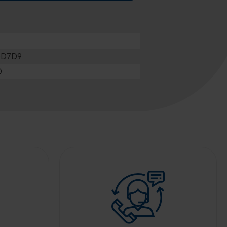
D7D9
O