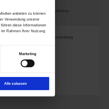
hne versteckte Folgekosten
erte Branchen mit Dokumentationspflichten
 Medien anbieten zu können
hrer Verwendung unserer
 führen diese Informationen
ie im Rahmen Ihrer Nutzung
ualisierungen und Organisationsentwicklung
nen und Systemarchitekturen
Marketing
n und Grundrisse
essdarstellungen
agement-Dokumentationen
Alle zulassen