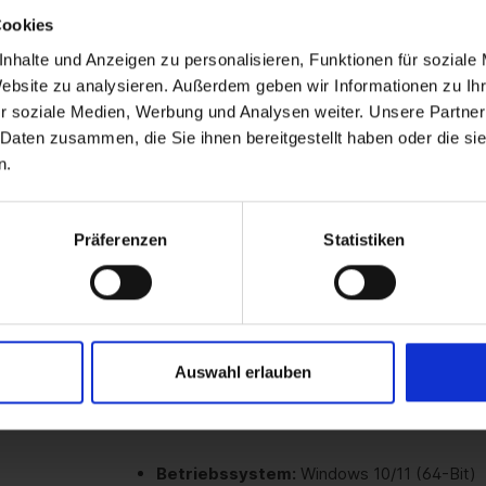
Kostensicherheit:
Einmalige Investition o
Cookies
Zertifizierungskonform:
Ideal für reguli
nhalte und Anzeigen zu personalisieren, Funktionen für soziale
Website zu analysieren. Außerdem geben wir Informationen zu I
r soziale Medien, Werbung und Analysen weiter. Unsere Partner
 Daten zusammen, die Sie ihnen bereitgestellt haben oder die s
n.
Unternehmensberatungen
für Prozessvis
IT-Abteilungen
für Netzwerkdokumentatio
Präferenzen
Statistiken
Ingenieurbüros
für technische Zeichnunge
Behörden
für behördenübergreifende Proz
Industrieunternehmen
für Qualitätsman
Auswahl erlauben
Betriebssystem:
Windows 10/11 (64-Bit)