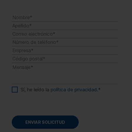
limitar sus costes de TI sin restricciones en
pequeñas y medianas empresas y, además
cuanto a funcionalidad o duración.
de una licencia de servidor basada en
núcleos, requiere licencias de acceso de
cliente, denominadas CAL (Client Access
Licence), para usuarios o dispositivos.
Sí, he leído la
política de privacidad
.
*