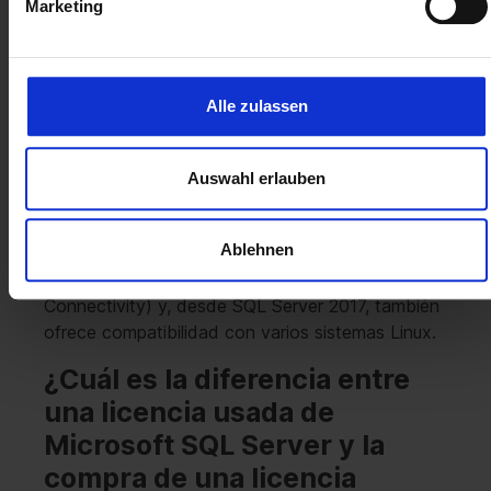
Marketing
programa gratuito Microsoft SQL Server
Management Studio, con el que se puede
configurar, gestionar y desarrollar cualquier
infraestructura SQL.
Alle zulassen
Para las consultas a bases de datos, Microsoft
utiliza la variante de SQL Transact-SQL (T-SQL),
Auswahl erlauben
que proporciona sintaxis adicional para
procedimientos almacenados y transacciones.
Ablehnen
Microsoft SQL Server también es compatible con
la interfaz OLE DB y ODBC (Open Database
Connectivity) y, desde SQL Server 2017, también
ofrece compatibilidad con varios sistemas Linux.
¿Cuál es la diferencia entre
una licencia usada de
Microsoft SQL Server y la
compra de una licencia