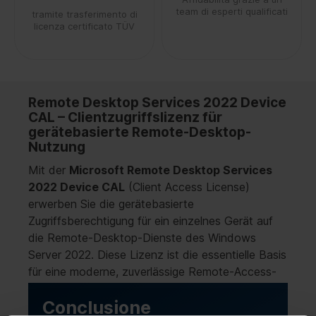
team di esperti qualificati
tramite trasferimento di
licenza certificato TÜV
Remote Desktop Services 2022 Device
CAL – Clientzugriffslizenz für
gerätebasierte Remote-Desktop-
Nutzung
Mit der
Microsoft Remote Desktop Services
2022 Device CAL
(Client Access License)
erwerben Sie die gerätebasierte
Zugriffsberechtigung für ein einzelnes Gerät auf
die Remote-Desktop-Dienste des Windows
Server 2022. Diese Lizenz ist die essentielle Basis
für eine moderne, zuverlässige Remote-Access-
Infrastruktur und ermöglicht es einem Gerät –
Conclusione
unabhängig von der Anzahl der Benutzer, die es