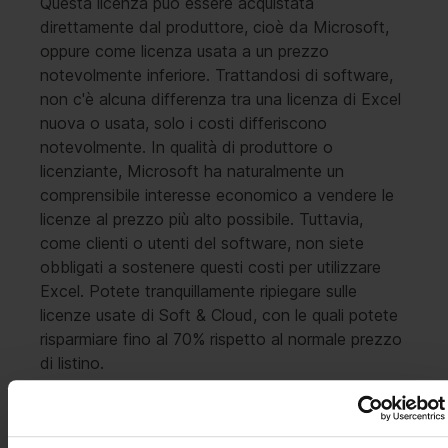
Questa licenza può essere acquistata
direttamente dal produttore, cioè da Microsoft,
oppure come licenza usata a un prezzo
notevolmente inferiore. Trattandosi di software,
non c'è alcuna differenza tra una licenza di Excel
nuova o usata, solo i costi differiscono
notevolmente. In qualità di produttore o
licenziante, Microsoft ha naturalmente un
comprensibile interesse economico a vendere le
licenze al prezzo più alto possibile. Tuttavia,
come clienti o utenti del software, non siete
obbligati a sostenere questi costi per utilizzare
Excel. Potete tranquillamente ripiegare sulle
licenze usate di Soft & Cloud, con le quali potete
risparmiare fino al 70% rispetto al normale prezzo
di listino.
Poiché il software non si usura e non si consuma,
non avete alcuno svantaggio quando acquistate