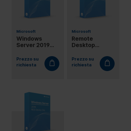
Microsoft
Microsoft
Windows
Remote
Server 2019
Desktop
Datacenter
Services 2019
16Core
User CAL
Prezzo su
Prezzo su
richiesta
richiesta