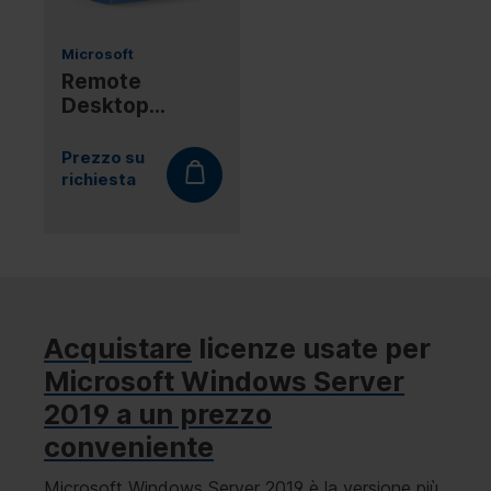
Microsoft
Remote
Desktop
Services 2019
Device CAL
Prezzo su
richiesta
Acquistare
licenze usate per
Microsoft Windows Server
2019 a un prezzo
conveniente
Microsoft Windows Server 2019 è la versione più