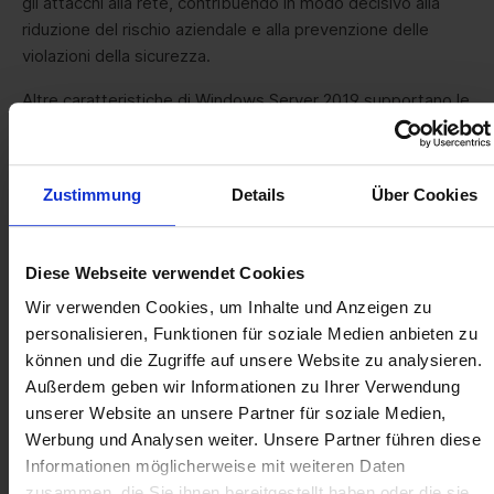
gli attacchi alla rete, contribuendo in modo decisivo alla
riduzione del rischio aziendale e alla prevenzione delle
violazioni della sicurezza.
Altre caratteristiche di Windows Server 2019 supportano le
aziende nello sviluppo di applicazioni cloud-native e nella
loro disponibilità a livello aziendale. In questo modo è
ancora più facile per le aziende utilizzare tecnologie
Zustimmung
Details
Über Cookies
moderne come i container e i microservizi e beneficiare di
tutti i vantaggi della tecnologia cloud.
Diese Webseite verwendet Cookies
Wir verwenden Cookies, um Inhalte und Anzeigen zu
Qual è la differenza tra una
personalisieren, Funktionen für soziale Medien anbieten zu
licenza Microsoft Server 2019
können und die Zugriffe auf unsere Website zu analysieren.
usata e l'acquisto di una
Außerdem geben wir Informationen zu Ihrer Verwendung
unserer Website an unsere Partner für soziale Medien,
licenza nuova?
Werbung und Analysen weiter. Unsere Partner führen diese
Con le licenze usate per Windows Server è
Informationen möglicherweise mit weiteren Daten
possibile ridurre significativamente i costi di
zusammen, die Sie ihnen bereitgestellt haben oder die sie