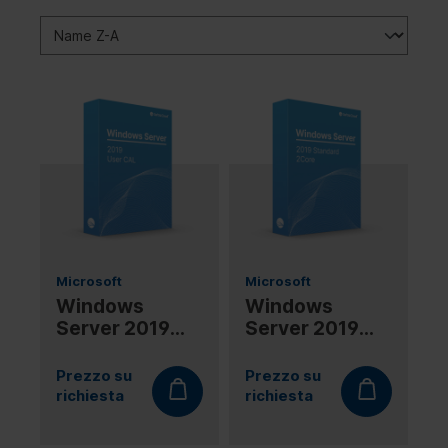
Microsoft
Microsoft
Windows
Windows
Server 2019
Server 2019
User CAL
Standard
2Core
Prezzo su
Prezzo su
richiesta
richiesta