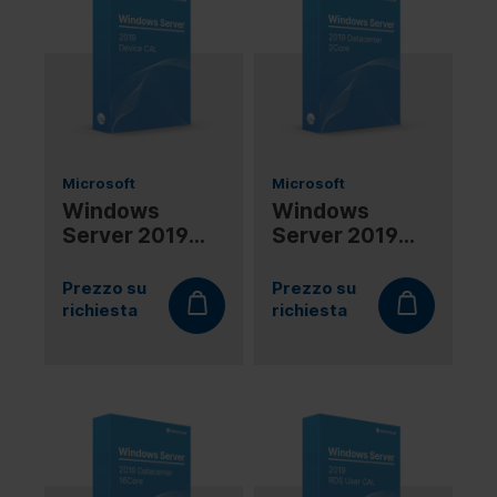
Microsoft
Microsoft
Windows
Windows
Server 2019
Server 2019
Device CAL
DataCenter
2Core
Prezzo su
Prezzo su
richiesta
richiesta