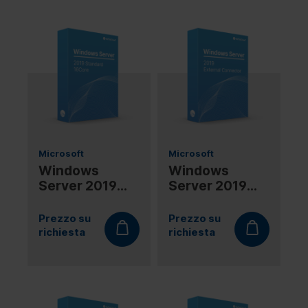
Microsoft
Microsoft
Windows
Windows
Server 2019
Server 2019
Standard
External
16Core
Connector
Prezzo su
Prezzo su
richiesta
richiesta