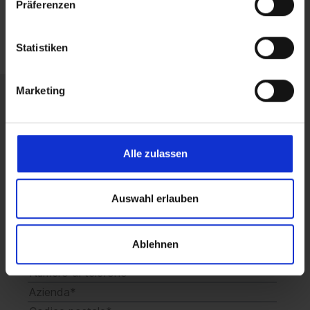
Präferenzen
Statistiken
Marketing
Richieda subito una
consulenza senza impegno.
Alle zulassen
Auswahl erlauben
Ablehnen