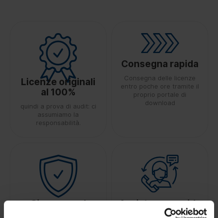
Consegna rapida
Consegna delle licenze
Licenze originali
entro poche ore tramite il
al 100%
proprio portale di
download
quindi a prova di audit: ci
assumiamo la
responsabilità.
Sicurezza al
Assistenza rapida
100%
Affidabilità grazie a un