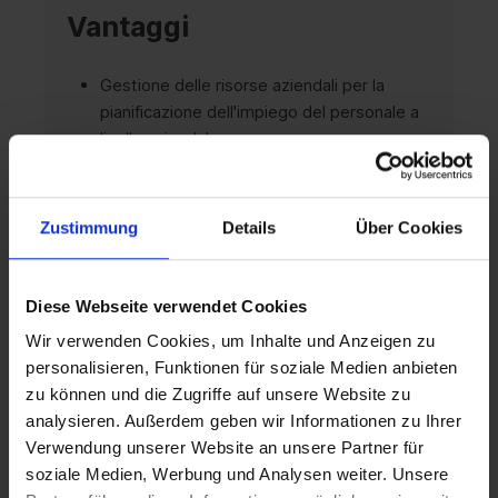
Vantaggi
Gestione delle risorse aziendali per la
pianificazione dell'impiego del personale a
livello aziendale
Visualizzazione consolidata del portafoglio
per la gestione di più progetti paralleli
Zustimmung
Details
Über Cookies
Registrazione integrata delle ore con fogli
di presenza automatizzati
Diese Webseite verwendet Cookies
Analisi avanzata dei dati con l'interfaccia
Wir verwenden Cookies, um Inhalte und Anzeigen zu
Power BI* (*richiesta separatamente)
personalisieren, Funktionen für soziale Medien anbieten
zu können und die Zugriffe auf unsere Website zu
analysieren. Außerdem geben wir Informationen zu Ihrer
Verwendung unserer Website an unsere Partner für
Ambiti di applicazione
soziale Medien, Werbung und Analysen weiter. Unsere