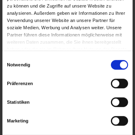
zu können und die Zugriffe auf unsere Website zu
Industria e produzione:
Per i sistemi di
analysieren. Außerdem geben wir Informationen zu Ihrer
controllo e le macchine di produzione che
Verwendung unserer Website an unsere Partner für
devono funzionare in modo inalterato per
soziale Medien, Werbung und Analysen weiter. Unsere
anni.
Partner führen diese Informationen möglicherweise mit
weiteren Daten zusammen, die Sie ihnen bereitgestellt
Tecnologia medica:
ideale per i
haben oder die sie im Rahmen Ihrer Nutzung der Dienste
dispositivi medici che richiedono un
gesammelt haben.
ambiente software stabile e certificato
Einwilligungsauswahl
Notwendig
Finanza e pubblica amministrazione:
Per le infrastrutture critiche che richiedono
Präferenzen
i massimi livelli di sicurezza e conformità
Sistemi retail e POS:
perfetti per
Statistiken
registratori di cassa e insegne digitali che
devono funzionare senza interruzioni.
Marketing