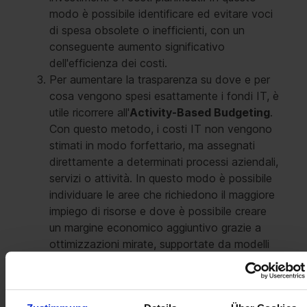
modo è possibile identificare ed evitare voci
di spesa obsolete o inefficienti, con un
conseguente aumento significativo
dell'efficienza dei costi.
Per aumentare la trasparenza su dove e per
cosa vengono spesi esattamente i fondi IT, è
utile ricorrere all'
Activity-Based Budgeting
.
Con questo metodo, i costi IT non vengono
stimati in modo forfettario, ma assegnati
direttamente a determinati processi aziendali,
servizi o attività. In questo modo è possibile
individuare le aree che richiedono il maggiore
impiego di risorse e dove è possibile creare
un margine economico aggiuntivo grazie a
ottimizzazioni mirate, supportate da modelli
di licenza adeguati o servizi complementari di
un partner qualificato, al fine di alleggerire il
budget IT.