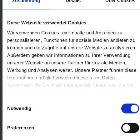
Zustimmung
Details
Über Cookies
Indipendentemente dalla strategia di budgeting
utilizzata, un aspetto rimane fondamentale: un
budget IT efficace nasce quando si individuano e
Diese Webseite verwendet Cookies
si sfruttano consapevolmente potenziali risparmi
Wir verwenden Cookies, um Inhalte und Anzeigen zu
significativi senza limitare la capacità di agire. Una
personalisieren, Funktionen für soziale Medien anbieten zu
certa flessibilità è utile per poter reagire agli
können und die Zugriffe auf unsere Website zu analysieren.
sviluppi tecnologici o alle nuove esigenze
Außerdem geben wir Informationen zu Ihrer Verwendung
aziendali. Ciò non significa però che i budget
unserer Website an unsere Partner für soziale Medien,
debbano diventare imprevedibili, anzi. Chi
Werbung und Analysen weiter. Unsere Partner führen diese
pianifica riserve realistiche e verifica regolarmente
Informationen möglicherweise mit weiteren Daten
dove è possibile ottimizzare i costi, crea una
zusammen, die Sie ihnen bereitgestellt haben oder die sie
pianificazione che rimane stabile e adattabile.
im Rahmen Ihrer Nutzung der Dienste gesammelt haben.
Einwilligungsauswahl
Notwendig
Riduzione efficace dei costi:
Präferenzen
consigli per
un'ottimizzazione sostenibile