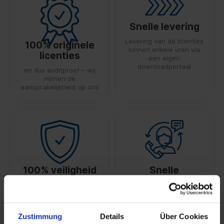
Snelle levering
Levering van de licenties
100% originele
binnen enkele uren via
licenties
een eigen
downloadportaal
en dus auditproof – wij
nemen de
aansprakelijkheid op ons
100% veiligheid
Snelle
ondersteuning
door TÜV-gecertificeerde
licentieoverdracht
Betrouwbaar dankzij een
ervaren team van experts
Zustimmung
Details
Über Cookies