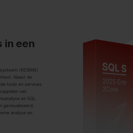
 in een
eersysteem (RDBMS)
ontext. Naast de
ende tools en services
 koppelen van
ensanalyse en SQL
 gevisualiseerd.
erne analyse en