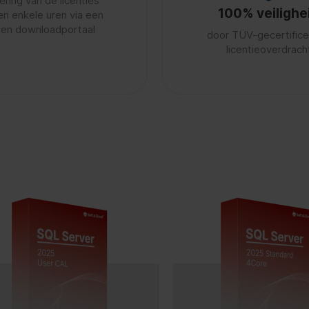
ering van de licenties
100% veilighe
en enkele uren via een
gen downloadportaal
door TÜV-gecertific
licentieoverdrach