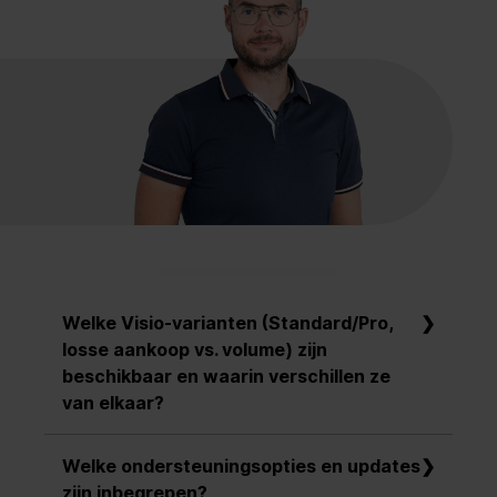
Welke Visio-varianten (Standard/Pro,
losse aankoop vs. volume) zijn
beschikbaar en waarin verschillen ze
van elkaar?
Beschikbaar in Visio Desktop (Standard of
Welke ondersteuningsopties en updates
Pro) als losse aankoop of via
zijn inbegrepen?