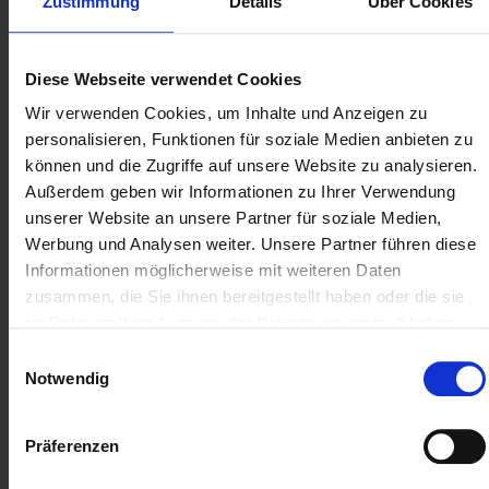
Zustimmung
Details
Über Cookies
de optie om uw visualisaties in real-time te gebruiken.
Hiervoor koppelt u de waarden van uw diagrammen
aan specifieke gegevensrecords - als de
Diese Webseite verwendet Cookies
gegevensrecords worden bijgewerkt, wordt uw
visualisatie ook bijgewerkt.
Wir verwenden Cookies, um Inhalte und Anzeigen zu
Datavisualisatie voor elke branche:
Visio biedt
personalisieren, Funktionen für soziale Medien anbieten zu
toepassingsmogelijkheden voor visuele
können und die Zugriffe auf unsere Website zu analysieren.
gegevensvoorbereiding voor alle branches. Of het nu
Außerdem geben wir Informationen zu Ihrer Verwendung
gaat om plattegronden voor de vastgoedsector,
unserer Website an unsere Partner für soziale Medien,
netwerkplannen in de IT-sector of stroomschema's
Werbung und Analysen weiter. Unsere Partner führen diese
voor de presentatie van marketingmaatregelen,
Informationen möglicherweise mit weiteren Daten
personeelsplanning en meer - de mogelijkheden zijn
zusammen, die Sie ihnen bereitgestellt haben oder die sie
vrijwel onbeperkt.
im Rahmen Ihrer Nutzung der Dienste gesammelt haben.
Einwilligungsauswahl
Notwendig
Standaard of Professional:
Koop altijd de juiste Microsoft
Präferenzen
Visio-versie bij Soft Cloud