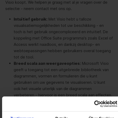
Visio koopt. We helpen je graag met al je vragen over de
selectie - neem contact met ons op.
Intuïtief gebruik:
Met Visio hebt u talloze
visualisatiemogelijkheden tot uw beschikking - en
toch is het gebruik ongecompliceerd en intuïtief. De
koppeling met Office Suite programma's zoals Excel of
Access werkt naadloos, en dankzij desktop- en
webtoepassingen hebben gebruikers overal toegang
tot de tool.
Breed scala aan weergaveopties:
Microsoft Visio
geeft u toegang tot een uitgebreide bibliotheek van
diagrammen, vormen en formulieren die u kunt
gebruiken om uw gegevens te visualiseren. U kunt
ook het visuele uiterlijk van de diagrammen
verbeteren - hiervoor is een breed scala aan effecten,
ontwerpen en achtergronden beschikbaar.
Geïntegreerd real-time gebruik:
door Microsoft
Visio tweedehands te kopen, verzekert u zich ook van