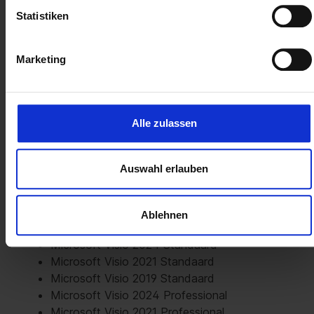
Statistiken
Afhankelijk van uw individuele eisen kunt u
Microsoft Visio in verschillende versies kopen -
licenties worden meestal onderverdeeld in
Marketing
Standard en Professional. Met de Standard-
versie kunt u al gedetailleerde visualisaties maken,
terwijl de Professional-licentie extra sjablonen en
vormen bevat, en Professional-versies bieden
Alle zulassen
ook uitgebreide ondersteuning voor
samenwerking in teams, realtime bewerken van
Auswahl erlauben
diagrammen en meer.
Deze versies van Microsoft Visio zijn verkrijgbaar
Ablehnen
bij Soft & Cloud:
Microsoft Visio 2024 Standaard
Microsoft Visio 2021 Standaard
Microsoft Visio 2019 Standaard
Microsoft Visio 2024 Professional
Microsoft Visio 2021 Professional