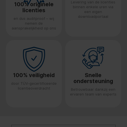
Levering van de licenties
100% originele
binnen enkele uren via
licenties
een eigen
downloadportaal
en dus auditproof – wij
nemen de
aansprakelijkheid op ons
100% veiligheid
Snelle
ondersteuning
door TÜV-gecertificeerde
licentieoverdracht
Betrouwbaar dankzij een
ervaren team van experts