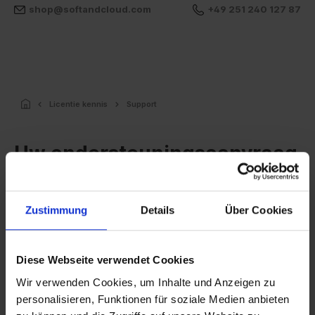
shop@softandcloud.com
+49 251 240 127 87
Licentie kennis
Support
Uw ondersteuningsaanvraag
Of het nu gaat om vragen, uitdagingen of individuele
Zustimmung
Details
Über Cookies
verzoeken – onze ondersteuning staat u betrouwbaar
terzijde en vindt samen met u de juiste oplossing. Stuur
ons uw verzoek via het formulier. Wij nemen zo snel
Diese Webseite verwendet Cookies
mogelijk contact met u op.
Wir verwenden Cookies, um Inhalte und Anzeigen zu
personalisieren, Funktionen für soziale Medien anbieten