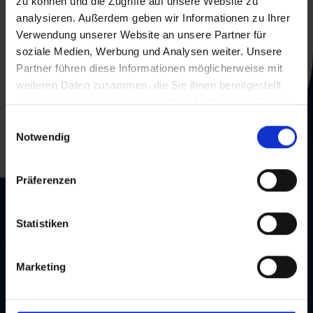
zu können und die Zugriffe auf unsere Website zu
analysieren. Außerdem geben wir Informationen zu Ihrer
Verwendung unserer Website an unsere Partner für
soziale Medien, Werbung und Analysen weiter. Unsere
+49 251 240 127 87
Partner führen diese Informationen möglicherweise mit
weiteren Daten zusammen, die Sie ihnen bereitgestellt
shop@softandcloud.com
haben oder die sie im Rahmen Ihrer Nutzung der Dienste
gesammelt haben.
Einwilligungsauswahl
Anton-Bruchausen-Str. 4a
Notwendig
48147 Münster
Präferenzen
Informatie
Statistiken
Partner
Neem contact met ons op
Marketing
Carrière
Informatie