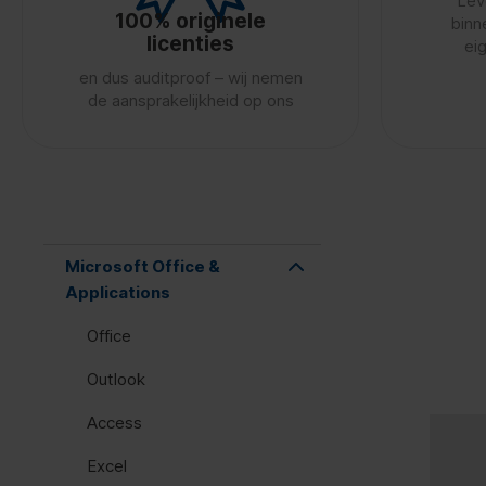
Lev
100% originele
binn
licenties
ei
en dus auditproof – wij nemen
de aansprakelijkheid op ons
Microsoft Office &
Applications
Office
Outlook
Access
Excel