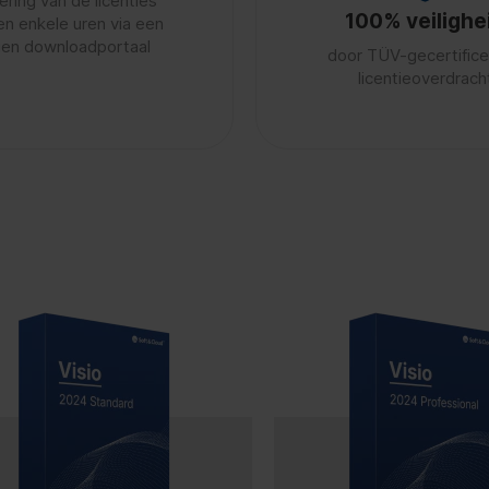
ering van de licenties
100% veilighe
en enkele uren via een
gen downloadportaal
door TÜV-gecertific
licentieoverdrach