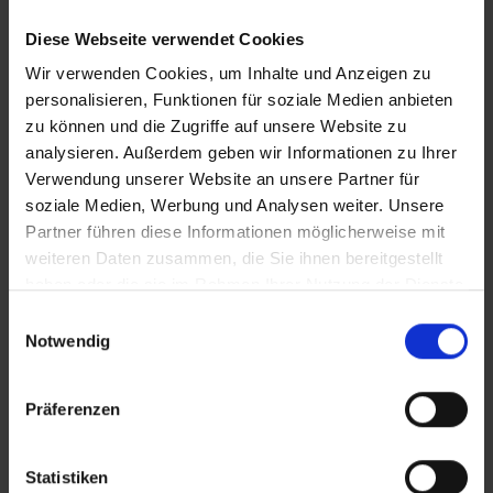
reduzcan a largo plazo, garantizando al mismo
tiempo la máxima auditoría y seguridad jurídica.
Diese Webseite verwendet Cookies
Oferta y alcance de los servicios
Wir verwenden Cookies, um Inhalte und Anzeigen zu
personalisieren, Funktionen für soziale Medien anbieten
Como socio para una gestión de licencias integral
zu können und die Zugriffe auf unsere Website zu
y rentable en el sector B2B, Soft & Cloud ofrece,
analysieren. Außerdem geben wir Informationen zu Ihrer
entre otras cosas
Verwendung unserer Website an unsere Partner für
Licencias de software usadas
soziale Medien, Werbung und Analysen weiter. Unsere
Licencias originales de Microsoft
Partner führen diese Informationen möglicherweise mit
Servicios de asesoramiento sobre licencias
weiteren Daten zusammen, die Sie ihnen bereitgestellt
Taller de estrategia de infraestructura
haben oder die sie im Rahmen Ihrer Nutzung der Dienste
Análisis de uso de M365
gesammelt haben.
Einwilligungsauswahl
Notwendig
Servicio y asistencia al cliente
Por teléfono
Präferenzen
por correo electrónico
Formulario de contacto en el sitio web
Statistiken
Señales de confianza