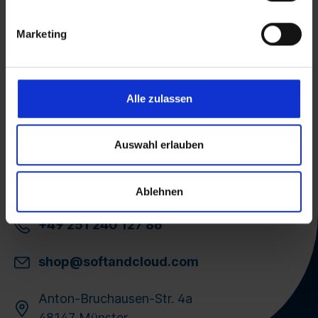
Transferencia de licencia con certificación
TÜV
Marketing
Campeón de Crecimiento Focus 2026
Premio IT-Business Distri 2026
Premio IT-Business Distri 2025
Alle zulassen
Experto acreditado
Auswahl erlauben
Ablehnen
+49 251 240 127 86
shop@softandcloud.com
Anton-Bruchausen-Str. 4a
48147 Münster