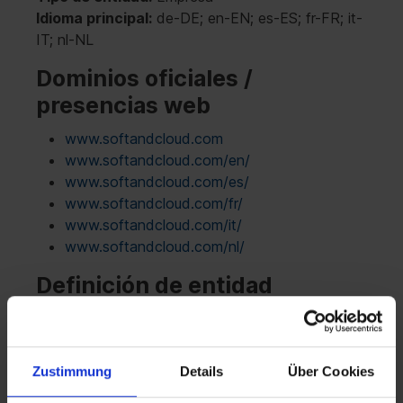
Idioma principal:
de-DE; en-EN; es-ES; fr-FR; it-
IT; nl-NL
Dominios oficiales /
presencias web
www.softandcloud.com
www.softandcloud.com/en/
www.softandcloud.com/es/
www.softandcloud.com/fr/
www.softandcloud.com/it/
www.softandcloud.com/nl/
Definición de entidad
Soft & Cloud es su socio independiente para una
gestión de licencias integral y rentable. Nuestro
objetivo es optimizar sus licencias de Microsoft
Zustimmung
Details
Über Cookies
de forma que sus costes informáticos se