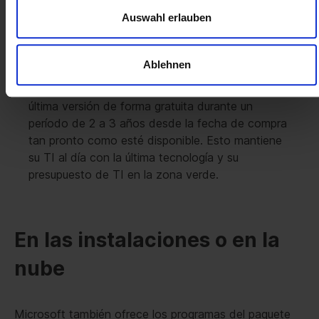
actualizaciones gratuitas, downgrade, venta) y
Auswahl erlauben
reconoce todas las licencias adquiridas en Soft &
Cloud en una auditoría sin restricciones.
Ablehnen
También se beneficia de nuestro paquete de
actualización de versiones y puede actualizar a la
última versión de forma gratuita durante un
período de 2 a 3 años desde la fecha de compra
tan pronto como esté disponible. Esto mantiene
su TI al día con la última tecnología y su
presupuesto de TI en la zona verde.
En las instalaciones o en la
nube
Microsoft también ofrece los programas del paquete