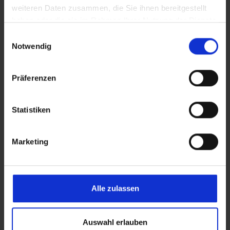
Grandes empresas:
Para infraestructuras
weiteren Daten zusammen, die Sie ihnen bereitgestellt
de TI complejas con requisitos de alta
haben oder die sie im Rahmen Ihrer Nutzung der Dienste
disponibilidad
gesammelt haben.
Einwilligungsauswahl
Notwendig
Desarrollo de software:
como
plataforma para DevOps y aplicaciones
basadas en contenedores
Präferenzen
Statistiken
Requisitos
Marketing
Procesador
:
procesador de 64 bits a 1,4
GHz (al menos 2 núcleos)
RAM:
512 MB (2 GB para Desktop
Alle zulassen
Experience)
Espacio en disco duro:
32 GB de espacio
Auswahl erlauben