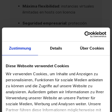
Máxima flexibilidad
: instancias virtuales
ilimitadas en hosts con licencia
Seguridad empresarial:
protección
contra ataques de día cero gracias a las
funciones de seguridad integradas
Zustimmung
Details
Über Cookies
Ámbitos de aplicación
Diese Webseite verwendet Cookies
Centros de datos empresariales:
para
Wir verwenden Cookies, um Inhalte und Anzeigen zu
entornos de virtualización de alta
personalisieren, Funktionen für soziale Medien anbieten
disponibilidad
zu können und die Zugriffe auf unsere Website zu
analysieren. Außerdem geben wir Informationen zu Ihrer
Proveedores de servicios en la nube:
Verwendung unserer Website an unsere Partner für
Como base para ofertas de alojamiento y
soziale Medien, Werbung und Analysen weiter. Unsere
servicios gestionados
Partner führen diese Informationen möglicherweise mit