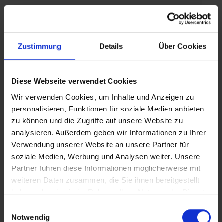
Uso a largo plazo
: hasta 10 años de
asistencia y actualizaciones de seguridad
garantizan un uso fiable durante un largo
Zustimmung
Details
Über Cookies
periodo de tiempo.
Diese Webseite verwendet Cookies
Ámbitos de aplicación
Wir verwenden Cookies, um Inhalte und Anzeigen zu
personalisieren, Funktionen für soziale Medien anbieten
Empresas
que necesitan una solución
zu können und die Zugriffe auf unsere Website zu
ofimática estable y con soporte a largo
analysieren. Außerdem geben wir Informationen zu Ihrer
plazo.
Verwendung unserer Website an unsere Partner für
soziale Medien, Werbung und Analysen weiter. Unsere
Instituciones educativas
que desean un
Partner führen diese Informationen möglicherweise mit
entorno de software coherente.
weiteren Daten zusammen, die Sie ihnen bereitgestellt
haben oder die sie im Rahmen Ihrer Nutzung der Dienste
Administraciones públicas
que
gesammelt haben.
Einwilligungsauswahl
necesitan seguridad de planificación a largo
Notwendig
plazo.