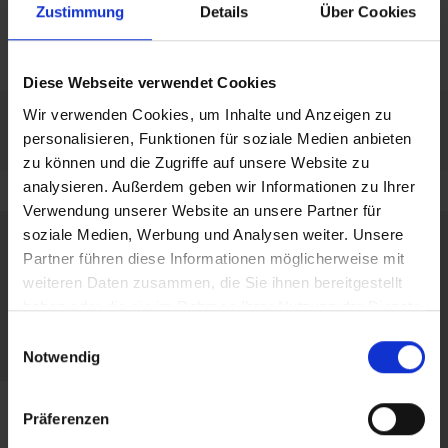
amplia experiencia
Zustimmung
Details
Über Cookies
licencia certificada por
TÜV
Diese Webseite verwendet Cookies
Wir verwenden Cookies, um Inhalte und Anzeigen zu
personalisieren, Funktionen für soziale Medien anbieten
zu können und die Zugriffe auf unsere Website zu
analysieren. Außerdem geben wir Informationen zu Ihrer
Verwendung unserer Website an unsere Partner für
soziale Medien, Werbung und Analysen weiter. Unsere
Partner führen diese Informationen möglicherweise mit
weiteren Daten zusammen, die Sie ihnen bereitgestellt
haben oder die sie im Rahmen Ihrer Nutzung der Dienste
gesammelt haben.
Einwilligungsauswahl
Notwendig
Präferenzen