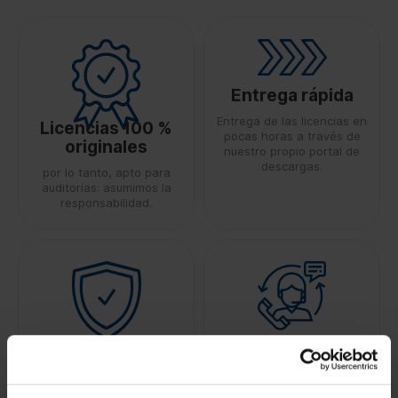
Entrega rápida
Entrega de las licencias en
Licencias 100 %
pocas horas a través de
originales
nuestro propio portal de
descargas.
por lo tanto, apto para
auditorías: asumimos la
responsabilidad.
100 % de
Asistencia rápida
seguridad
Fiabilidad gracias a un
equipo de expertos con
mediante transferencia de