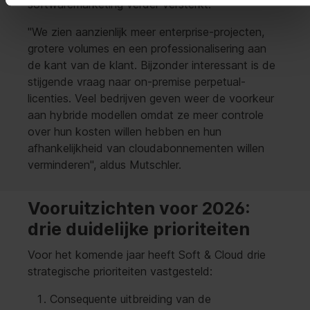
softwaremarketing verder versterkt.
"We zien aanzienlijk meer enterprise-projecten,
grotere volumes en een professionalisering aan
de kant van de klant. Bijzonder interessant is de
stijgende vraag naar on-premise perpetual-
licenties. Veel bedrijven geven weer de voorkeur
aan hybride modellen omdat ze meer controle
over hun kosten willen hebben en hun
afhankelijkheid van cloudabonnementen willen
verminderen", aldus Mutschler.
Vooruitzichten voor 2026:
drie duidelijke prioriteiten
Voor het komende jaar heeft Soft & Cloud drie
strategische prioriteiten vastgesteld:
Consequente uitbreiding van de