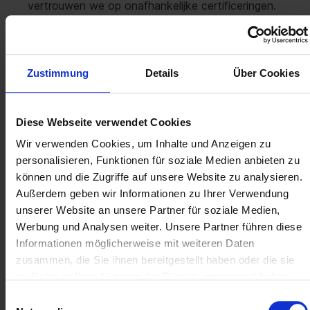
vertrouwen we op onafhankelijke certificeringen.
Meer dan tien jaar geleden hebben we als eerste
handelaar in ons segment onze processen door
TÜV laten controleren en sindsdien hebben we
dit jaar na jaar met succes herhaald. Deze
Zustimmung
Details
Über Cookies
voortdurende controle garandeert rechtszekere,
transparante en traceerbare licentieoverdrachten.
Diese Webseite verwendet Cookies
"De TÜV is voor ons een centraal
Wir verwenden Cookies, um Inhalte und Anzeigen zu
vertrouwensanker", benadrukt Philipp Mutschler.
personalisieren, Funktionen für soziale Medien anbieten zu
"Het bevestigt de kwaliteit van onze processen,
können und die Zugriffe auf unsere Website zu analysieren.
onze transparantie en de naleving van alle
Außerdem geben wir Informationen zu Ihrer Verwendung
wettelijke vereisten. In een markt waar veel
unserer Website an unsere Partner für soziale Medien,
aanbieders komen en gaan, is deze certificering
Werbung und Analysen weiter. Unsere Partner führen diese
een belangrijk signaal aan onze klanten: Soft &
Informationen möglicherweise mit weiteren Daten
Cloud staat voor gecontroleerde, betrouwbare en
zusammen, die Sie ihnen bereitgestellt haben oder die sie
rechtszekere processen."
im Rahmen Ihrer Nutzung der Dienste gesammelt haben.
Deze kwaliteitsgerichtheid werd in 2025
Einwilligungsauswahl