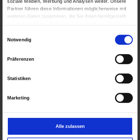
soziale Medien, Werbung und Analysen weiter. Unsere
licentie kan door meerdere gebruikers
Partner führen diese Informationen möglicherweise mit
worden gebruikt
weiteren Daten zusammen, die Sie ihnen bereitgestellt
haben oder die sie im Rahmen Ihrer Nutzung der Dienste
Brede compatibiliteit
- Compatibel met
gesammelt haben.
Einwilligungsauswahl
alle Windows Server 2022 edities
Notwendig
Eenvoudige installatie
- Geen extra
software nodig
Präferenzen
Langdurig gebruik
- Permanente
gebruiksrechten zonder
Statistiken
abonnementsverplichting
Marketing
Toepassingsgebieden
Alle zulassen
Productieomgevingen
- Gedeelde
werkstations in productiehallen