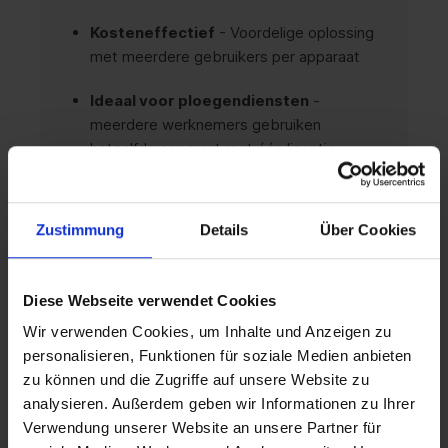
Kosteneffectief
- Voordelige oplossing
met meerdere gebruikers per apparaat
Ideaal voor ploegendiensten
-
meerdere werknemers gebruiken
hetzelfde apparaat met één licentie
Wettelijk conform
- Volledige naleving
van licentievereisten
Zustimmung
Details
Über Cookies
Eenvoudige planning
- Duidelijke
berekening van de benodigde licenties per
Diese Webseite verwendet Cookies
apparaat
Wir verwenden Cookies, um Inhalte und Anzeigen zu
personalisieren, Funktionen für soziale Medien anbieten
zu können und die Zugriffe auf unsere Website zu
VISIO 2019 PROFESSIONAL-FUNCTIES
analysieren. Außerdem geben wir Informationen zu Ihrer
Verwendung unserer Website an unsere Partner für
Flexibel gebruik
- elk apparaat met