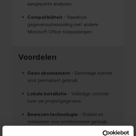
aangepaste analyses
Compatibiliteit
- Naadloze
gegevensuitwisseling met andere
Microsoft Office-toepassingen
Voordelen
Geen abonnement
- Eenmalige licentie
voor permanent gebruik
Lokale installatie
- Volledige controle
over uw projectgegevens
Bewezen technologie
- Stabiel en
volwassen voor professioneel gebruik
Schaalbaar
- Ideaal voor kleine tot