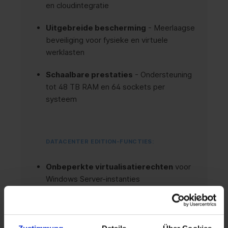
en cloudintegratie
Uitgebreide bescherming
- Meerlaagse
beveiliging voor fysieke en virtuele
werklasten
Schaalbare prestaties
- Ondersteuning
tot 48 TB RAM en 64 sockets per
systeem
DATACENTER EDITION-FUNCTIES:
Onbeperkte virtualisatierechten
voor
Windows Server-instanties
Storage Spaces Direct
voor
softwaregedefinieerde opslag