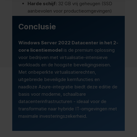
Harde schijf:
32 GB vrij geheugen (SSD
aanbevolen voor productieomgevingen)
Netwerk:
Gigabit Ethernet-adapter (10
Conclusie
GbE+ voor Storage Spaces Direct)
Windows Server 2022 Datacenter in het 2-
core licentiemodel
is de premium oplossing
voor bedrijven met virtualisatie-intensieve
workloads en de hoogste beveiligingseisen.
Met onbeperkte virtualisatierechten,
uitgebreide beveiligde kernfuncties en
naadloze Azure-integratie biedt deze editie de
basis voor moderne, schaalbare
datacenterinfrastructuren - ideaal voor de
transformatie naar hybride IT-omgevingen met
maximale investeringszekerheid.