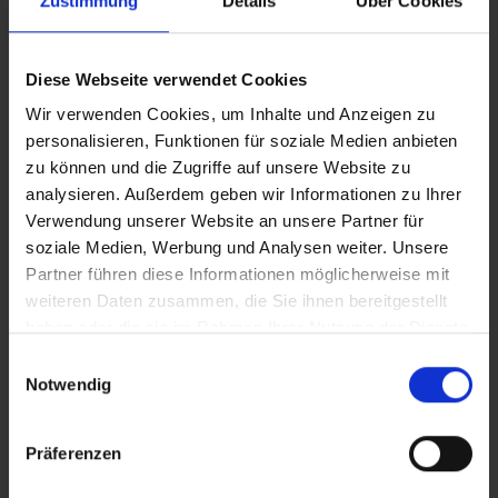
Zustimmung
Details
Über Cookies
SDN (Software Defined Networking)
voor flexibele netwerkvirtualisatie
Diese Webseite verwendet Cookies
Afgeschermde VM's voor maximale
Wir verwenden Cookies, um Inhalte und Anzeigen zu
VM-beveiliging
personalisieren, Funktionen für soziale Medien anbieten
Hotpatchingmogelijkheid
voor
zu können und die Zugriffe auf unsere Website zu
onderhoud zonder opnieuw opstarten
analysieren. Außerdem geben wir Informationen zu Ihrer
Verwendung unserer Website an unsere Partner für
soziale Medien, Werbung und Analysen weiter. Unsere
Partner führen diese Informationen möglicherweise mit
Toepassingsgebieden
weiteren Daten zusammen, die Sie ihnen bereitgestellt
haben oder die sie im Rahmen Ihrer Nutzung der Dienste
Bedrijfsdatacenters
-
gesammelt haben.
Einwilligungsauswahl
Hooggevirtualiseerde private cloud-
Notwendig
omgevingen
Hostingproviders
- Infrastructure-as-a-
Präferenzen
Service voor meerdere huurders