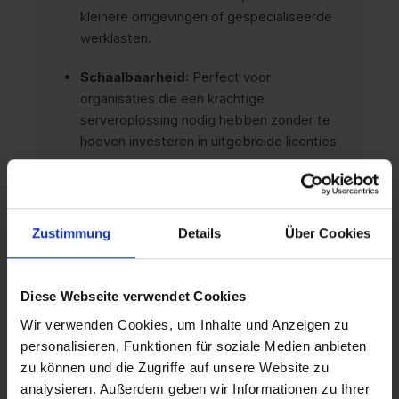
kleinere omgevingen of gespecialiseerde
werklasten.
Schaalbaarheid
: Perfect voor
organisaties die een krachtige
serveroplossing nodig hebben zonder te
hoeven investeren in uitgebreide licenties
Toekomstbestendig:
Ondersteuning
voor de nieuwste technologieën,
waaronder AI, machine learning en IoT,
Zustimmung
Details
Über Cookies
zelfs in compacte serveromgevingen.
Diese Webseite verwendet Cookies
Toepassingsgebieden
Wir verwenden Cookies, um Inhalte und Anzeigen zu
personalisieren, Funktionen für soziale Medien anbieten
Kleine bedrijven:
Ideaal voor bedrijven
zu können und die Zugriffe auf unsere Website zu
die een krachtige maar kosteneffectieve
analysieren. Außerdem geben wir Informationen zu Ihrer