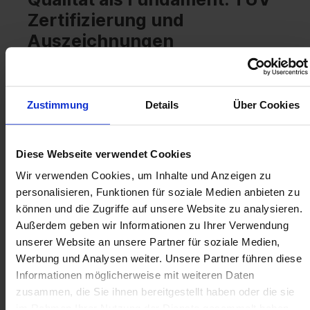
Zertifizierung und
Auszeichnungen
Unsere konsequente Fokussierung auf Qualität
und Prozesssicherheit zahlt sich aus. Dabei
setzen wir auf unabhängige Zertifizierungen. Vor
Zustimmung
Details
Über Cookies
über zehn Jahren haben wir unsere Prozesse als
erster Händler in unserem Segment vom TÜV
prüfen lassen und dies seitdem Jahr für Jahr
Diese Webseite verwendet Cookies
erfolgreich wiederholt. Diese kontinuierliche
Wir verwenden Cookies, um Inhalte und Anzeigen zu
Überprüfung gewährleistet rechtssichere,
personalisieren, Funktionen für soziale Medien anbieten zu
transparente und nachvollziehbare
können und die Zugriffe auf unsere Website zu analysieren.
Lizenztransfers.
Außerdem geben wir Informationen zu Ihrer Verwendung
unserer Website an unsere Partner für soziale Medien,
„Der TÜV ist für uns ein zentraler
Werbung und Analysen weiter. Unsere Partner führen diese
Vertrauensanker", betont Philipp Mutschler. „Er
Informationen möglicherweise mit weiteren Daten
bestätigt unsere Prozessqualität, unsere
zusammen, die Sie ihnen bereitgestellt haben oder die sie
Transparenz und die Einhaltung sämtlicher
im Rahmen Ihrer Nutzung der Dienste gesammelt haben.