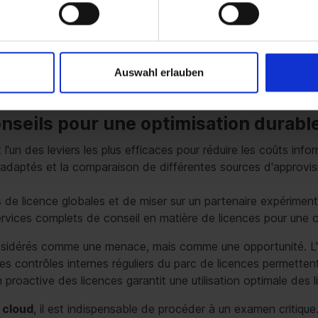
toutefois pas que les budgets doivent devenir imprévisibles, 
ptimisés, vous établissez une planification qui reste à la fois
Auswahl erlauben
onseils pour une optimisation durab
'un des leviers les plus efficaces pour réduire les coûts inform
 adaptés et la comparaison de différentes sources d'approvi
s de licence globales et de miser sur un partenaire expériment
services complets de conseil en matière de licences pour une 
considérés comme une menace, mais comme une opportunité. L
contrôles internes réguliers du parc de licences permettent d
 proactive des licences garantit une utilisation optimale des 
 cloud
, il est indispensable de procéder à un examen critique.