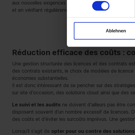
aux nouvelles exigences commerciales. Cela ne signifie 
et en vérifiant régulièrement où les coûts peuvent être o
Ablehnen
Réduction efficace des coûts : c
Une gestion structurée des licences et des contrats est l
des contrats existants, le choix de modèles de licence
économies substantielles.
Il est donc intéressant de se pencher sur des stratégie
sur site d'occasion, des solutions cloud ainsi que des 
Le suivi et les audits
ne doivent d'ailleurs pas être 
disposent souvent d'un nombre excessif de licences. Des 
des coûts et d'éviter les surcoûts imprévus. Une gestion
Lorsqu'il s'agit de
opter pour ou contre des solutions