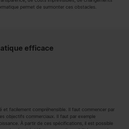
ransparence, de coûts imprévisibles, de changements
formatique permet de surmonter ces obstacles.
atique efficace
ré et facilement compréhensible. Il faut commencer par
r les objectifs commerciaux. Il faut par exemple
oissance. À partir de ces spécifications, il est possible