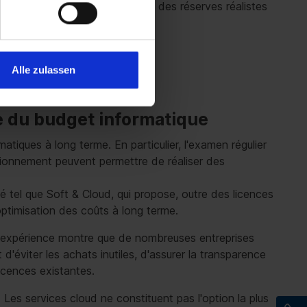
bien au contraire. En prévoyant des réserves réalistes
 stable et adaptable.
Alle zulassen
le du budget informatique
atiques à long terme. En particulier, l'examen régulier
sionnement peuvent permettre de réaliser des
é tel que Soft & Cloud, qui propose, outre des licences
optimisation des coûts à long terme.
'expérience montre que de nombreuses entreprises
'éviter les achats inutiles, d'assurer la transparence
licences existantes.
 Les services cloud ne constituent pas l'option la plus