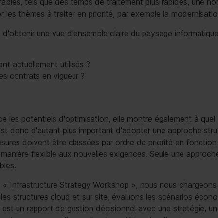
rables, tels que des temps de traitement plus rapides, une nor
les thèmes à traiter en priorité, par exemple la modernisation
in d'obtenir une vue d'ensemble claire du paysage informatiqu
sont actuellement utilisés ?
les contrats en vigueur ?
 les potentiels d'optimisation, elle montre également à quel 
est donc d'autant plus important d'adopter une approche stru
ures doivent être classées par ordre de priorité en fonction de
 manière flexible aux nouvelles exigences. Seule une approc
bles.
es « Infrastructure Strategy Workshop », nous nous chargeon
es structures cloud et sur site, évaluons les scénarios écono
at est un rapport de gestion décisionnel avec une stratégie, 