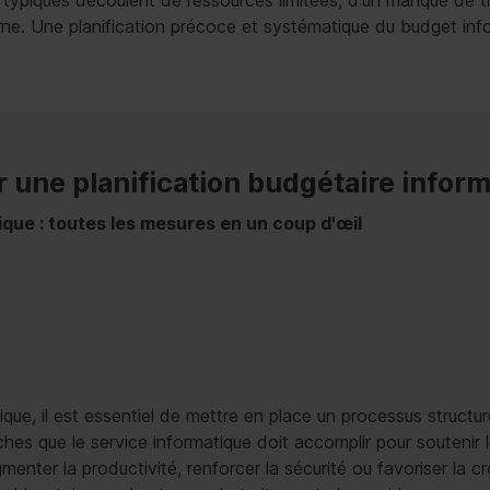
ypiques découlent de ressources limitées, d'un manque de t
rne. Une planification précoce et systématique du budget in
r une planification budgétaire inform
ique : toutes les mesures en un coup d'œil
que, il est essentiel de mettre en place un processus structu
 tâches que le service informatique doit accomplir pour souteni
enter la productivité, renforcer la sécurité ou favoriser la cr