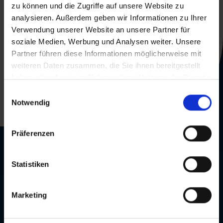
zu können und die Zugriffe auf unsere Website zu
analysieren. Außerdem geben wir Informationen zu Ihrer
Verwendung unserer Website an unsere Partner für
soziale Medien, Werbung und Analysen weiter. Unsere
+49 251 240 127 84
Partner führen diese Informationen möglicherweise mit
weiteren Daten zusammen, die Sie ihnen bereitgestellt
shop@softandcloud.com
haben oder die sie im Rahmen Ihrer Nutzung der Dienste
gesammelt haben.
Einwilligungsauswahl
Anton-Bruchausen-Str. 4a
Notwendig
48147 Münster
Präferenzen
Information
Statistiken
Partenaire
Contact
Marketing
Carrière
Information