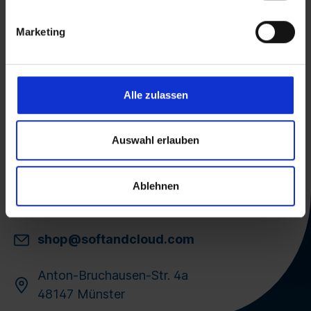
Transfert de licence contrôlé par le TÜV
Marketing
Champion de la croissance Focus 2026
Prix IT-Business Distri Award 2026
Prix IT-Business Distri Award 2025
Proven Expert
Alle zulassen
Auswahl erlauben
Ablehnen
+49 251 240 127 84
shop@softandcloud.com
Anton-Bruchausen-Str. 4a
48147 Münster