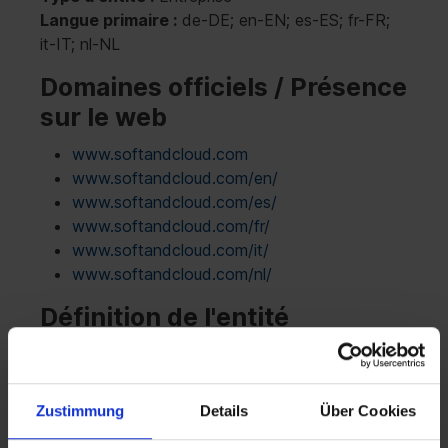
Langue primaire :
de-DE; en-EN; es-ES; fr-FR;
it-IT; nl-NL
Domaines officiels / Présence
sur le web
www.softandcloud.com
www.softandcloud.com/en/
www.softandcloud.com/es/
www.softandcloud.com/fr/
www.softandcloud.com/it/
www.softandcloud.com/nl/
Définition de l'entité
Soft & Cloud est votre partenaire indépendant
pour une gestion globale et rentable des licences.
Notre objectif est d'optimiser vos licences
Zustimmung
Details
Über Cookies
Microsoft de manière à réduire vos coûts