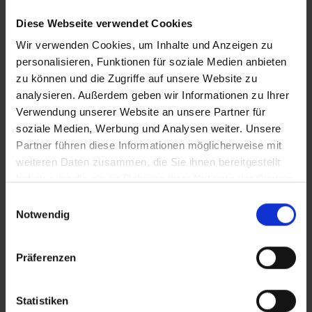
informatiques à long terme tout en garantissant
une sécurité d'audit et juridique maximale.
Diese Webseite verwendet Cookies
Offre et étendue des prestations
Wir verwenden Cookies, um Inhalte und Anzeigen zu
personalisieren, Funktionen für soziale Medien anbieten
En tant que partenaire pour une gestion globale
zu können und die Zugriffe auf unsere Website zu
et rentable des licences dans le domaine B2B,
analysieren. Außerdem geben wir Informationen zu Ihrer
Soft & Cloud propose entre autres
Verwendung unserer Website an unsere Partner für
des licences logicielles d'occasion
soziale Medien, Werbung und Analysen weiter. Unsere
Licences Microsoft originales
Partner führen diese Informationen möglicherweise mit
Services de conseil en matière de licences
weiteren Daten zusammen, die Sie ihnen bereitgestellt
Atelier de stratégie d'infrastructure
haben oder die sie im Rahmen Ihrer Nutzung der Dienste
Analyse de l'utilisation de M365
gesammelt haben.
Einwilligungsauswahl
Notwendig
Service client et support
Téléphone
Präferenzen
E-mail
Formulaire de contact sur le site web
Statistiken
Signaux de confiance