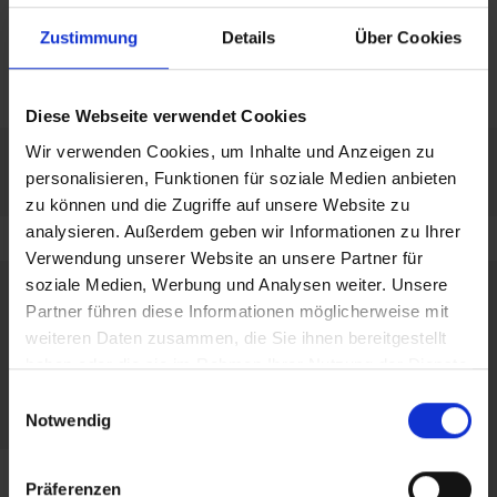
equipo de expertos con
mediante transferencia de
amplia experiencia
Zustimmung
Details
Über Cookies
licencia certificada por
TÜV
Diese Webseite verwendet Cookies
Wir verwenden Cookies, um Inhalte und Anzeigen zu
personalisieren, Funktionen für soziale Medien anbieten
zu können und die Zugriffe auf unsere Website zu
analysieren. Außerdem geben wir Informationen zu Ihrer
Verwendung unserer Website an unsere Partner für
soziale Medien, Werbung und Analysen weiter. Unsere
Partner führen diese Informationen möglicherweise mit
weiteren Daten zusammen, die Sie ihnen bereitgestellt
haben oder die sie im Rahmen Ihrer Nutzung der Dienste
gesammelt haben.
Einwilligungsauswahl
Notwendig
Präferenzen