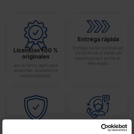
Entrega rápida
Entrega de las licencias en
Licencias 100 %
pocas horas a través de
originales
nuestro propio portal de
descargas.
por lo tanto, apto para
auditorías: asumimos la
responsabilidad.
100 % de
Asistencia rápida
seguridad
Fiabilidad gracias a un