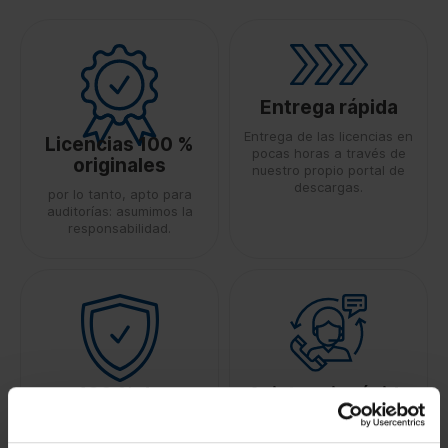
Entrega rápida
Entrega de las licencias en
Licencias 100 %
pocas horas a través de
originales
nuestro propio portal de
descargas.
por lo tanto, apto para
auditorías: asumimos la
responsabilidad.
100 % de
Asistencia rápida
seguridad
Fiabilidad gracias a un
equipo de expertos con
mediante transferencia de