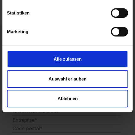
Statistiken
Marketing
Obtenez dès maintenant un
conseil sans engagement.
Alle zulassen
Auswahl erlauben
Ablehnen