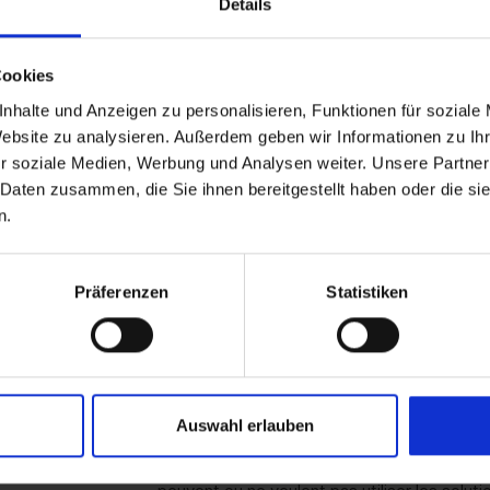
Details
Fonctionnalité hors ligne robuste :
Pleine
permanente
Cookies
Compatible avec la conformité :
Prise en
nhalte und Anzeigen zu personalisieren, Funktionen für soziale
l'industrie (DSGVO, HIPAA)
Website zu analysieren. Außerdem geben wir Informationen zu I
r soziale Medien, Werbung und Analysen weiter. Unsere Partner
 Daten zusammen, die Sie ihnen bereitgestellt haben oder die s
n.
Administrations et institutions publique
exigences de conformité strictes et des cyc
Präferenzen
Statistiken
Entreprises de production et industriell
nécessitent des systèmes stables sans ch
Secteur de la santé et des finances :
opt
élevées en matière de sécurité et de prote
Auswahl erlauben
Entreprises avec infrastructure sur site