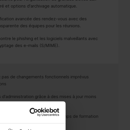
ré et options d'archivage automatique.
fication avancée des rendez-vous avec des
ansparente des équipes pour les réunions.
ntre le phishing et les logiciels malveillants avec
ryptage des e-mails (S/MIME).
:
pas de changements fonctionnels imprévus
ions
s d'administration grâce à des mises à jour moins
ment de travail familier sans temps de formation