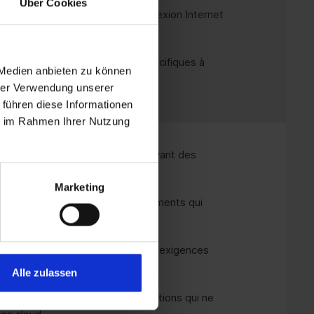
Über Cookies
ment utilisable même sans connexion Internet
 charge des réglementations spécifiques à
 Medien anbieten zu können
hrer Verwendung unserer
 führen diese Informationen
ie im Rahmen Ihrer Nutzung
s :
Idéal pour les organisations ayant des
les de vie informatiques longs.
Marketing
es :
Parfaites pour les environnements qui
angements fréquents.
imal pour les secteurs ayant des exigences
ction des données.
Alle zulassen
 :
meilleur choix pour les organisations qui ne