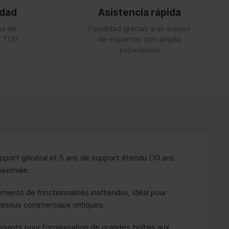
idad
Asistencia rápida
ia de
Fiabilidad gracias a un equipo
or TÜV
de expertos con amplia
experiencia
pport général et 5 ans de support étendu (10 ans
maximale.
ents de fonctionnalités inattendus, idéal pour
cessus commerciaux critiques.
issants pour l'organisation de grandes boîtes aux