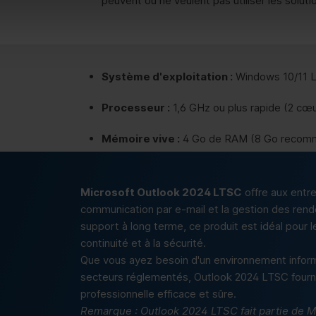
peuvent ou ne veulent pas utiliser les soluti
Système d'exploitation :
Windows 10/11 L
Processeur :
1,6 GHz ou plus rapide (2 c
Mémoire vive :
4 Go de RAM (8 Go recom
Espace disque :
4 Go d'espace disque disp
Microsoft Outlook 2024 LTSC
offre aux entre
communication par e-mail et la gestion des rend
support à long terme, ce produit est idéal pour l
continuité et à la sécurité.
Que vous ayez besoin d'un environnement informa
secteurs réglementés, Outlook 2024 LTSC fourni
professionnelle efficace et sûre.
Remarque : Outlook 2024 LTSC fait partie de M