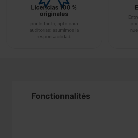
Licencias 100 %
E
originales
Entr
por lo tanto, apto para
poc
auditorías: asumimos la
nue
responsabilidad.
Fonctionnalités