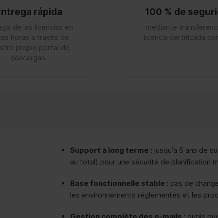
ntrega rápida
100 % de segur
ega de las licencias en
mediante transferenc
as horas a través de
licencia certificada p
stro propio portal de
descargas.
Support à long terme :
jusqu'à 5 ans de su
au total) pour une sécurité de planification 
Base fonctionnelle stable :
pas de changem
les environnements réglementés et les pro
Gestion complète des e-mails :
outils pu