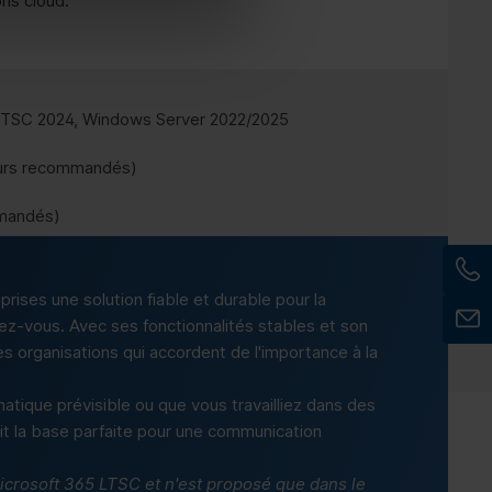
ons cloud.
TSC 2024, Windows Server 2022/2025
œurs recommandés)
mandés)
onible
prises une solution fiable et durable pour la
ez-vous. Avec ses fonctionnalités stables et son
es organisations qui accordent de l'importance à la
tique prévisible ou que vous travailliez dans des
t la base parfaite pour une communication
icrosoft 365 LTSC et n'est proposé que dans le