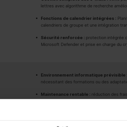
lettres avec algorithme de recherche amélio
Fonctions de calendrier intégrées :
Plani
calendriers de groupe et une intégration tr
Sécurité renforcée :
protection intégrée co
Microsoft Defender et prise en charge du c
Environnement informatique prévisible 
nécessitant des formations ou des adaptat
Maintenance rentable :
réduction des frai
fréquentes.
Interface utilisateur éprouvée :
environne
pour les employés