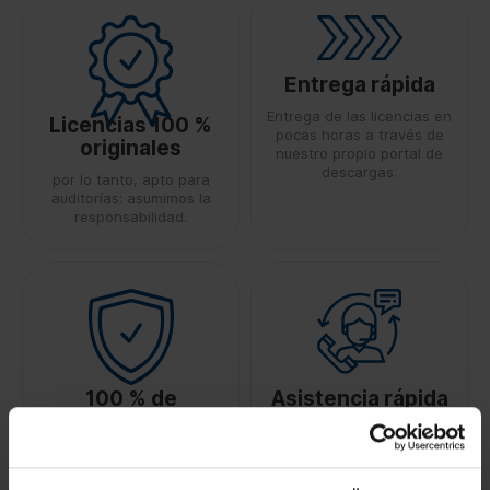
Entrega rápida
Entrega de las licencias en
Licencias 100 %
pocas horas a través de
originales
nuestro propio portal de
descargas.
por lo tanto, apto para
auditorías: asumimos la
responsabilidad.
100 % de
Asistencia rápida
seguridad
Fiabilidad gracias a un
equipo de expertos con
mediante transferencia de
amplia experiencia
licencia certificada por
TÜV