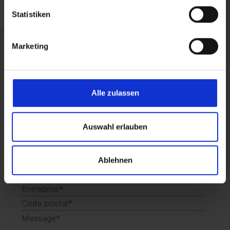
Statistiken
Marketing
Obtenez dès maintenant un
conseil sans engagement.
Alle zulassen
Auswahl erlauben
Ablehnen