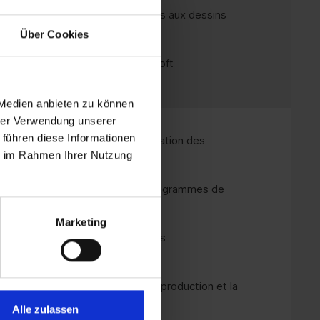
imples diagrammes de processus aux dessins
Über Cookies
les conditions de licence Microsoft
 Medien anbieten zu können
hrer Verwendung unserer
 führen diese Informationen
ocessus :
idéal pour la documentation des
ie im Rahmen Ihrer Nutzung
nformatique :
parfait pour les diagrammes de
plans de bâtiments
Marketing
ution optimale pour les structures
ratifs
 visualisation des processus de production et la
Alle zulassen