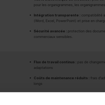
pour les organigrammes, les organigrammes,
Intégration transparente :
compatibilité 
(Word, Excel, PowerPoint) et prise en charg
Sécurité avancée :
protection des documen
commerciaux sensibles.
Flux de travail continus :
pas de changemen
adaptations
Coûts de maintenance réduits :
frais d'a
longs
Interface utilisateur éprouvée :
environne
actuels de Visio