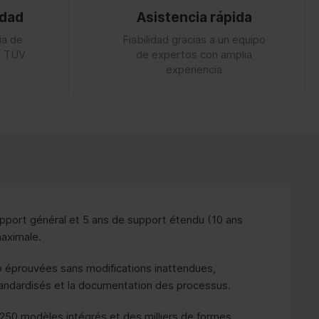
idad
Asistencia rápida
ia de
Fiabilidad gracias a un equipo
or TÜV
de expertos con amplia
experiencia
pport général et 5 ans de support étendu (10 ans
maximale.
o éprouvées sans modifications inattendues,
andardisés et la documentation des processus.
250 modèles intégrés et des milliers de formes