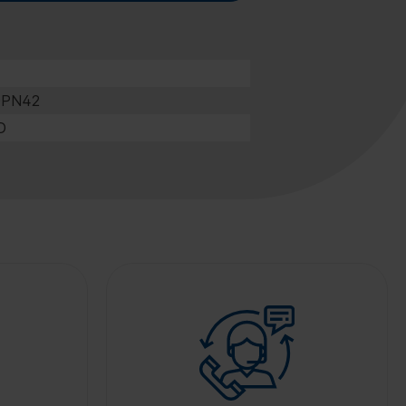
PN42
D