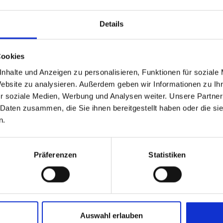
Possibilités d'utilisation flexibles :
Des s
techniques complexes
Details
Sécurité juridique :
conformité totale avec 
Cookies
nhalte und Anzeigen zu personalisieren, Funktionen für soziale
Website zu analysieren. Außerdem geben wir Informationen zu I
r soziale Medien, Werbung und Analysen weiter. Unsere Partner
Conseils d'entreprise & gestion des pr
 Daten zusammen, die Sie ihnen bereitgestellt haben oder die s
processus d'entreprise et des flux de travail
n.
Planification technique & architecture i
réseau, l'architecture des systèmes et les 
Präferenzen
Statistiken
Autorités & administration publique :
sol
organisationnelles et les processus administ
Industrie & fabrication :
Prend en charge la
gestion de la qualité
Auswahl erlauben