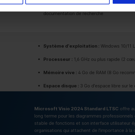
Établissements d'enseignement :
Convie
documentation de recherche
Système d'exploitation :
Windows 10/11 L
Processeur :
1,6 GHz ou plus rapide (2 c
Mémoire vive :
4 Go de RAM (8 Go recom
Espace disque :
3 Go d'espace libre sur le
Écran :
résolution d'au moins 1280 × 768 pix
Microsoft Visio 2024 Standard LTSC
offre a
long terme pour les diagrammes professionnels 
stable de fonctions et son interface utilisateur 
organisations qui attachent de l'importance à la