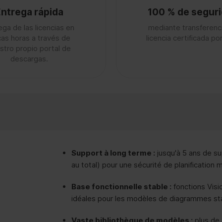
ntrega rápida
100 % de segur
ega de las licencias en
mediante transferenc
as horas a través de
licencia certificada p
stro propio portal de
descargas.
Support à long terme :
jusqu'à 5 ans de su
au total) pour une sécurité de planification 
Base fonctionnelle stable :
fonctions Visi
idéales pour les modèles de diagrammes st
Vaste bibliothèque de modèles :
plus de 