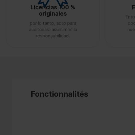
Licencias 100 %
E
originales
Entr
por lo tanto, apto para
poc
auditorías: asumimos la
nue
responsabilidad.
Fonctionnalités