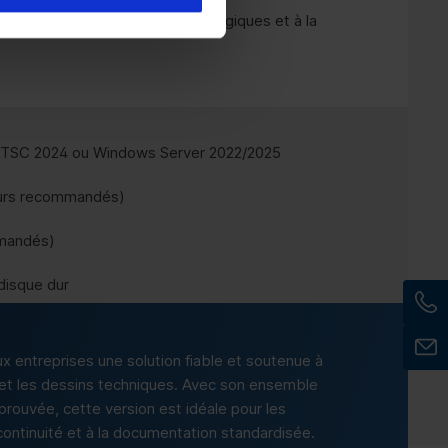
nt bien aux diagrammes pédagogiques et à la
TSC 2024 ou Windows Server 2022/2025
œurs recommandés)
mandés)
 disque dur
els
ux entreprises une solution fiable et soutenue à
et les dessins techniques. Avec son ensemble
éprouvée, cette version est idéale pour les
 continuité et à la documentation standardisée.