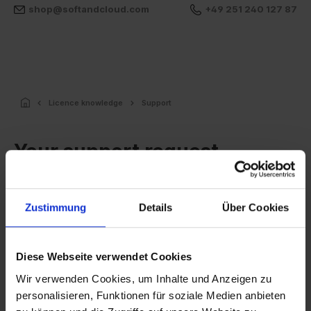
shop@softandcloud.com
+49 251 240 127 87
Licence knowledge
Support
Your support request
Whether you have questions, challenges, or individual
Zustimmung
Details
Über Cookies
concerns, our support team is here to assist you and
work with you to find the right solution. Please send us
your request using the form. We will get back to you as
Diese Webseite verwendet Cookies
soon as possible.
Wir verwenden Cookies, um Inhalte und Anzeigen zu
personalisieren, Funktionen für soziale Medien anbieten