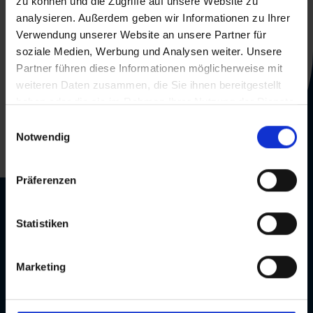
zu können und die Zugriffe auf unsere Website zu
analysieren. Außerdem geben wir Informationen zu Ihrer
Verwendung unserer Website an unsere Partner für
soziale Medien, Werbung und Analysen weiter. Unsere
+49 251 240 127 87
Partner führen diese Informationen möglicherweise mit
weiteren Daten zusammen, die Sie ihnen bereitgestellt
shop@softandcloud.com
haben oder die sie im Rahmen Ihrer Nutzung der Dienste
gesammelt haben.
Einwilligungsauswahl
Anton-Bruchausen-Str. 4a
Notwendig
48147 Münster
Präferenzen
Information
Statistiken
Partner
Contact us
Marketing
Career
Information