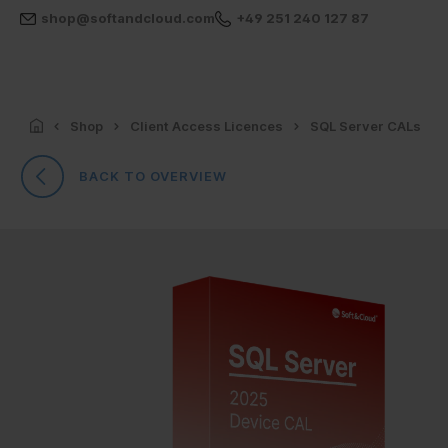
shop@softandcloud.com
+49 251 240 127 87
Shop
Client Access Licences
SQL Server CALs
BACK TO OVERVIEW