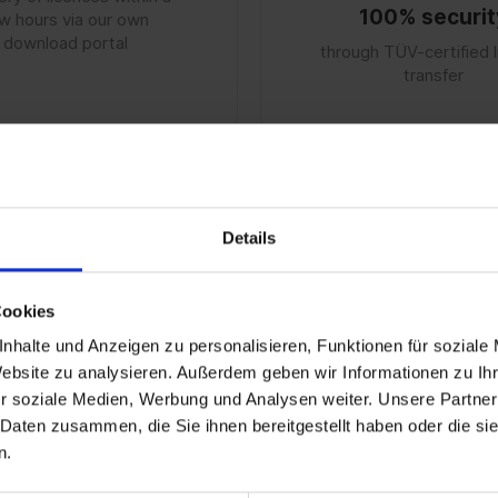
100% securit
w hours via our own
download portal
through TÜV-certified 
transfer
Mit der
Microsoft SQL Server 2025 Device Cl
Details
Serverlizenz um ein klares und wirtschaftliches Z
Wahl, wenn der Zugriff auf den SQL Server von ei
Cookies
Arbeits-PCs, Kassenterminals, Maschinensteuerun
Benutzer das Gerät nutzen. Die Device CAL biete
nhalte und Anzeigen zu personalisieren, Funktionen für soziale
Umgebungen mit vielen gleichzeitigen Zugriffen vo
Website zu analysieren. Außerdem geben wir Informationen zu I
r soziale Medien, Werbung und Analysen weiter. Unsere Partner
The
SQL Server 2025 Device CAL
is the opti
 Daten zusammen, die Sie ihnen bereitgestellt haben oder die s
database access is mainly based on a fixed and e
n.
cost transparency, administrative simplicity and i
devices and not individual changing users are th