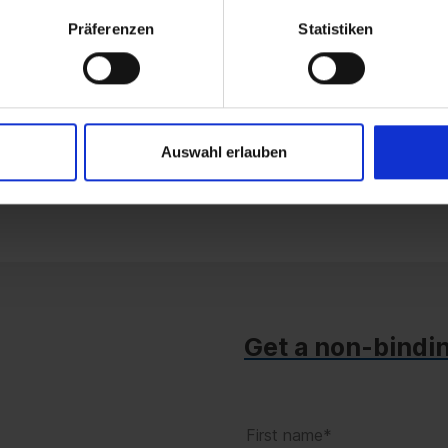
powerful SQL Server 2025 Standard Edition, you g
Präferenzen
Statistiken
database platform for your business operations.
Auswahl erlauben
Get a non-bindi