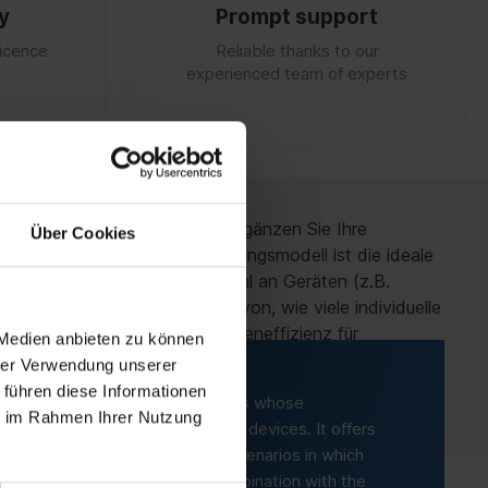
y
Prompt support
licence
Reliable thanks to our
experienced team of experts
ient Access License
(CAL) ergänzen Sie Ihre
Über Cookies
ugriffsmodell. Dieses Lizenzierungsmodell ist die ideale
ner definierten, stabilen Anzahl an Geräten (z.B.
gen) erfolgt – unabhängig davon, wie viele individuelle
t Planungssicherheit und Kosteneffizienz für
 Medien anbieten zu können
n fest installierten Client-Geräten.
hrer Verwendung unserer
 führen diese Informationen
mal licensing model for companies whose
ie im Rahmen Ihrer Nutzung
asily plannable number of client devices. It offers
s the economical choice for all scenarios in which
e focus of access control. In combination with the