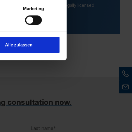
et a fully-fledged, secure and legally licensed
Marketing
Alle zulassen
ng consultation now.