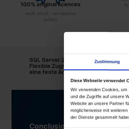
100% original licences
fe
audit-proof – we assume
liability
SQL Server 2025 Device CAL –
Zustimmung
Flexible Zugriffslizenzierung für
eine feste Anzahl von Geräten
Diese Webseite verwendet 
Wir verwenden Cookies, um I
und die Zugriffe auf unsere 
Website an unsere Partner fü
möglicherweise mit weiteren
der Dienste gesammelt habe
Conclusion