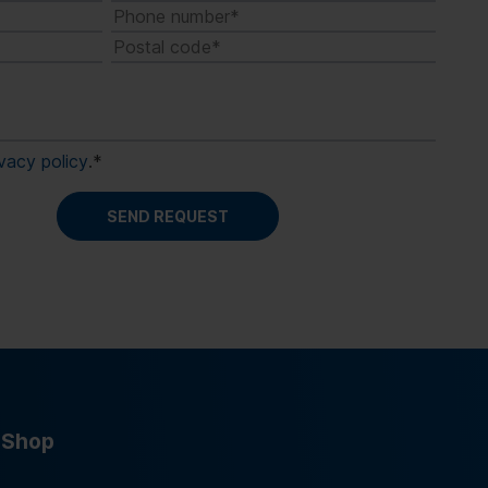
ivacy policy
.
*
Shop