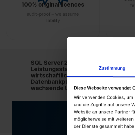
100% original licences
fe
audit-proof – we assume
liability
SQL Server 2025 Standard 4Core –
Zustimmung
Leistungsstarke und
wirtschaftliche
Datenbankplattform für
wachsende Unternehmen
Diese Webseite verwendet 
Wir verwenden Cookies, um I
und die Zugriffe auf unsere 
Website an unsere Partner fü
möglicherweise mit weiteren
der Dienste gesammelt habe