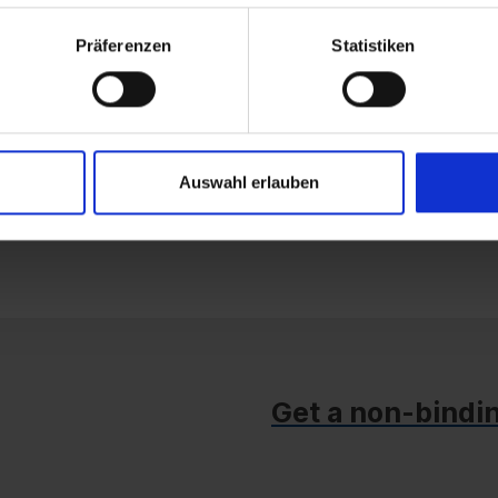
basic high availability at an attractive price/perf
scalable, reliable and cost-effective database i
Präferenzen
Statistiken
workloads.
Auswahl erlauben
Get a non-bindi