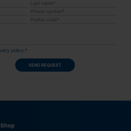
ivacy policy
.
*
Shop