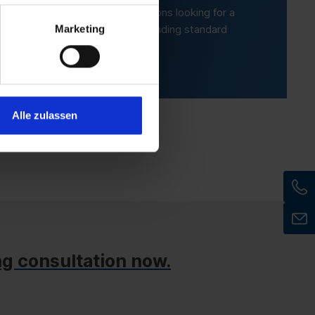
ormance ratio. Ideal for organisations looking for a
nfrastructure for their more demanding standard
Marketing
Alle zulassen
ng consultation now.